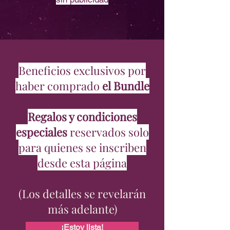
Beneficios exclusivos por
haber comprado
el Bundle
Regalos y condiciones
especiales
reservados solo
para quienes se inscriben
desde esta página
(Los detalles se revelarán
más adelante)
¡Estoy lista!