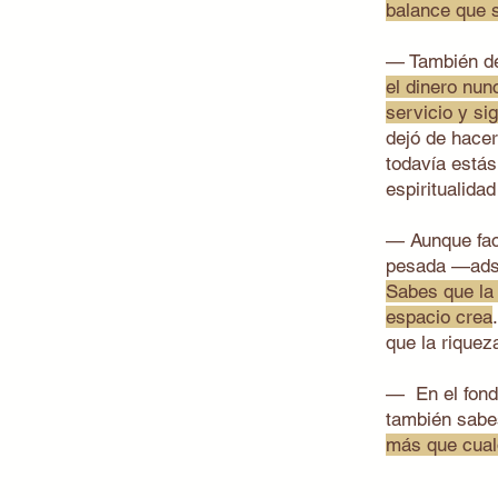
balance que 
— También d
el dinero nun
servicio y si
dejó de hacer
todavía estás
espiritualida
— Aunque fac
pesada —ads,
Sabes que la 
espacio crea
que la riquez
— En el fondo
también sabes
más que cualq