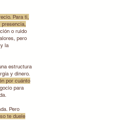
cio. Para ti,
s presencia,
ción o ruido
alores, pero
y la
na estructura
ía y dinero.
én por cuánto
egocio para
da.
ada. Pero
so te duele