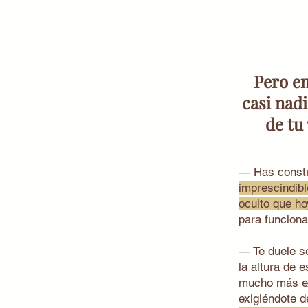
Pero en
casi nad
de tu
— Has constr
imprescindibl
oculto que hoy
para funciona
— Te duele se
la altura de 
mucho más exp
exigiéndote 