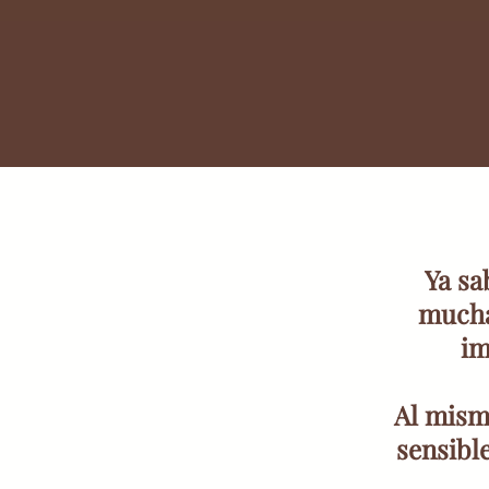
Ya sa
mucha
im
Al mism
sensible