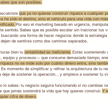
sabes que son posibles.
escubriste
que ya no quieres construir riqueza a cualquier pre
ca ha sido el destino, sino el vehículo para una vida con má
gnificado.
Por eso el marketing basado en urgencia, manipula
te sentido. Sabes que es posible escalar sin traicionar tus v
 buscando una forma de hacer negocios donde la estrategia 
d dejen de sentirse como dos caminos separados.
turas bien tu
rentabilidad es ineficiente.
Estás sosteniendo u
 equipo y procesos— que consume demasiado tiempo, energ
riqueza no se mide solo por cuánto dinero entra, sino tambi
. Es momento de simplificar y refinar la arquitectura de tu n
a deje de sostener la operación... y empiece a sostener tu vi
 lo sabes: tu negocio seguirá funcionando si no cambias n
 que jamás sostendrá la vida que hoy quieres construir.
Y e
uier cifra de dinero.