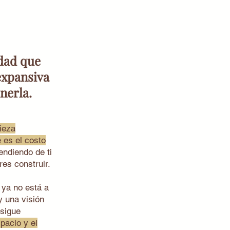
rdad que
expansiva
nerla.
pieza
e es el costo
endiendo de ti
es construir.
 ya no está a
y una visión
 sigue
spacio y el