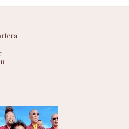
artera
r
in
.