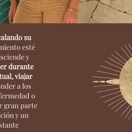
calando su
miento esté
asciende y
er durante
ual, viajar
nder a los
nfermedad o
r gran parte
ción y un
stante