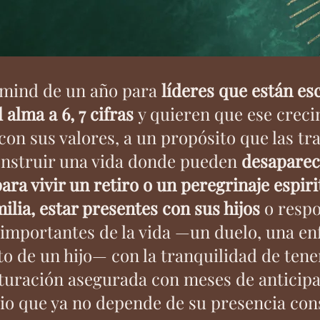
rmind de un año para
líderes que están es
 alma a 6, 7 cifras
y quieren que ese creci
con sus valores, a un propósito que las tr
onstruir una vida donde pueden
desaparec
ra vivir un retiro o un peregrinaje espirit
ilia, estar presentes con sus hijos
o respo
mportantes de la vida —un duelo, una e
to de un hijo— con la tranquilidad de tene
cturación asegurada con meses de anticipa
io que ya no depende de su presencia con