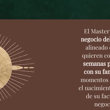
El Maste
negocio del
alineado 
quieren c
semanas pa
con su fam
momentos i
el nacimien
de su fa
negoc