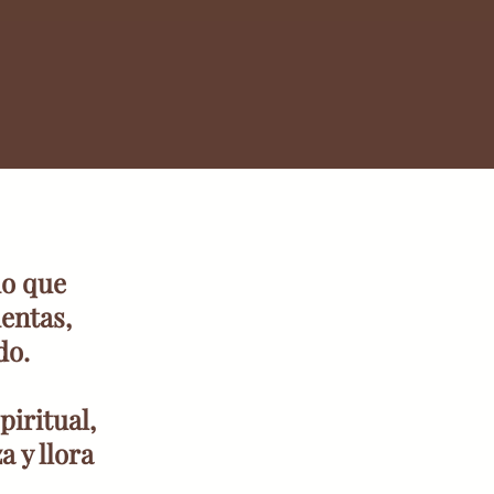
io que
entas,
do.
iritual,
a y llora