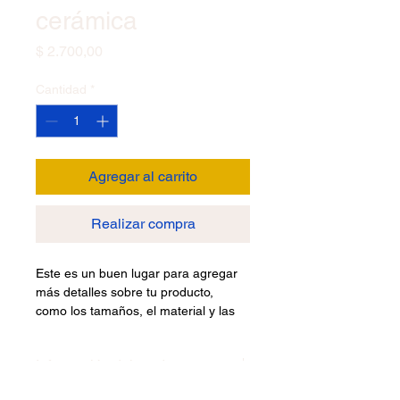
cerámica
Precio
$ 2.700,00
Cantidad
*
Agregar al carrito
Realizar compra
Este es un buen lugar para agregar 
más detalles sobre tu producto, 
como los tamaños, el material y las 
instrucciones de cuidado o de 
limpieza.
Información del producto
Este es un buen lugar para agregar 